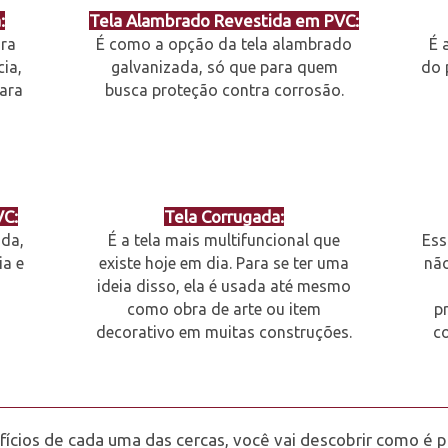
:
Tela Alambrado Revestida em PVC:
ara
É como a opção da tela alambrado
É 
ia,
galvanizada, só que para quem
do 
ara
busca proteção contra corrosão.
VC:
Tela Corrugada:
ada,
É a tela mais multifuncional que
Ess
ia e
existe hoje em dia. Para se ter uma
não
ideia disso, ela é usada até mesmo
como obra de arte ou item
p
decorativo em muitas construções.
c
ícios de cada uma das cercas, você vai descobrir como é p